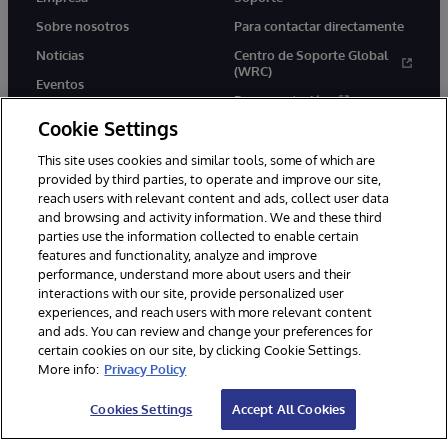
Sobre nosotros
Para contactar directamente
Noticias
Centro de Soporte Global
(WRC)
Eventos
Documentación
Empleo
Cookie Settings
Product Alerts &amp;
Advisories
This site uses cookies and similar tools, some of which are
provided by third parties, to operate and improve our site,
reach users with relevant content and ads, collect user data
and browsing and activity information. We and these third
parties use the information collected to enable certain
features and functionality, analyze and improve
performance, understand more about users and their
1996-2026 InterSystems Corporation, Boston, MA. Todos los
derechos reservados.
interactions with our site, provide personalized user
experiences, and reach users with more relevant content
Avisos/Términos y condiciones
Declaración de privacidad
and ads. You can review and change your preferences for
Garantía de devolución
Accesibilidad
certain cookies on our site, by clicking Cookie Settings.
More info:
Privacy Policy
Cookies Settings
Accept All Cookies