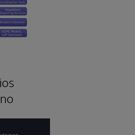
ios
uno