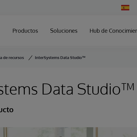
Change
Country
Productos
Soluciones
Hub de Conocimie
ca de recursos
InterSystems Data Studio™
ystems Data Studio™
ucto