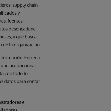
ieros, supply chain,
ificados y
es, fuentes,
 datos desencadene
 meses, y que busca
a de la organización.
nformación. Entrega
a que proporciona
ta con todo lo
os datos para contar
nistradores e
lladores.