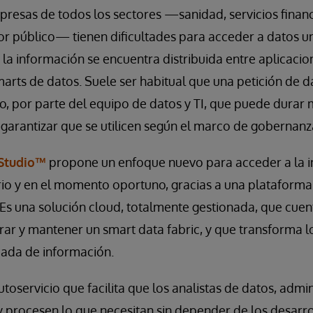
presas de todos los sectores —sanidad, servicios financ
tor público— tienen dificultades para acceder a datos un
la información se encuentra distribuida entre aplicacion
marts de datos. Suele ser habitual que una petición de
lo, por parte del equipo de datos y TI, que puede durar
 garantizar que se utilicen según el marco de gobernanz
 Studio™
propone un enfoque nuevo para acceder a la i
rio y en el momento oportuno, gracias a una plataform
 Es una solución cloud, totalmente gestionada, que cuen
ar y mantener un smart data fabric, y que transforma l
cada de información.
utoservicio que facilita que los analistas de datos, admi
 procesen lo que necesitan sin depender de los desarro