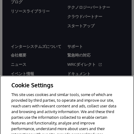
ブログ
テクノロジーパートナー
リソースライブラリー
クラウドパートナー
スタートアップ
インターシステムズについて
サポート
会社概要
緊急時の対応
ニュース
WRCダイレクト
イベント情報
ドキュメント
採用情報
製品に関するアラート＆
Cookie Settings
アドバイザリー
This site uses cookies and similar tools, some of which are
provided by third parties, to operate and improve our site,
reach users with relevant content and ads, collect user data
and browsing and activity information. We and these third
parties use the information collected to enable certain
features and functionality, analyze and improve
© 1996-2026Y InterSystems Corporation, Boston, MA. All Rights
performance, understand more about users and their
Reserved.