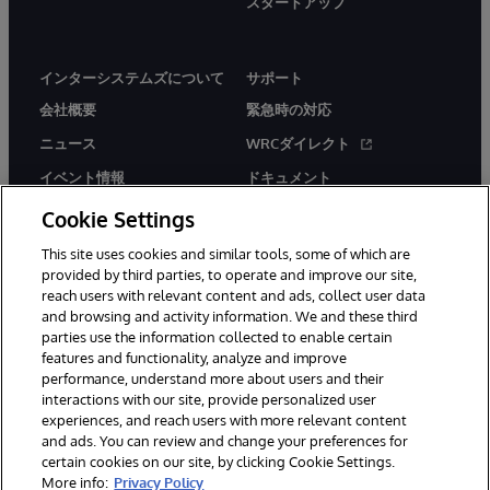
スタートアップ
インターシステムズについて
サポート
会社概要
緊急時の対応
ニュース
WRCダイレクト
イベント情報
ドキュメント
採用情報
製品に関するアラート＆
Cookie Settings
アドバイザリー
This site uses cookies and similar tools, some of which are
provided by third parties, to operate and improve our site,
reach users with relevant content and ads, collect user data
and browsing and activity information. We and these third
parties use the information collected to enable certain
features and functionality, analyze and improve
© 1996-2026Y InterSystems Corporation, Boston, MA. All Rights
performance, understand more about users and their
Reserved.
interactions with our site, provide personalized user
experiences, and reach users with more relevant content
お知らせ／ご利用規約
プライバシーステートメント
and ads. You can review and change your preferences for
保証について
アクセシビリティ
certain cookies on our site, by clicking Cookie Settings.
More info:
Privacy Policy