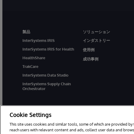
製品
ソリューション
InterSystems IRIS
インダストリー
InterSystems IRIS for Health
使用例
HealthShare
成功事例
TrakCare
InterSystems Data Studio
InterSystems Supply Chain
Orchestrator
Cookie Settings
This site uses cookies and similar tools, some of which are provided by 
reach users with relevant content and ads, collect user data and brows