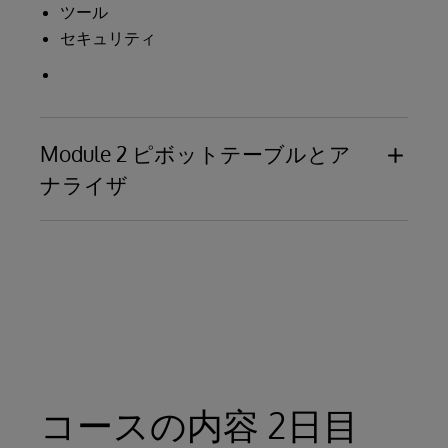
ツール
セキュリティ
Module 2 ピボットテーブルとア
ナライザ
アナライザの使い方
ディメンジョン、メジャー、フィルタ
ピボットテーブルの作成と保存方法
ドリルダウン、Allメンバ、リスティングにつ
いて
詳細な名前付フィルタの利用方法
コースの内容 2日目
オプション：ピボット、軸、レベル、グラフ
条件付書式