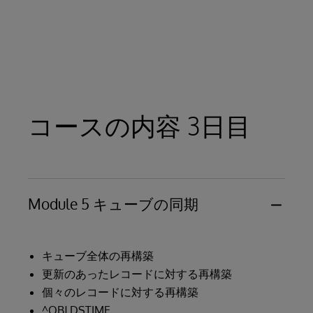
キューブ
キューブの構成要素
定義方法
キューブのドキュメント
サブジェクト領域
ビルドの制限
コースの内容 3日目
キューブ間のリレーションシップ
キューブの継承
データコネクタ
Module 5 キューブの同期
キューブ全体の再構築
更新のあったレコードに対する再構築
個々のレコードに対する再構築
^OBJ.DSTIME