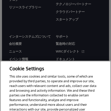
テクノロジーパートナー
リソースライブラリー
クラウドパートナー
スタートアップ
インターシステムズについて
サポート
会社概要
緊急時の対応
ニュース
WRCダイレクト
イベント情報
ドキュメント
採用情報
製品に関するアラート＆
Cookie Settings
アドバイザリー
This site uses cookies and similar tools, some of which are
provided by third parties, to operate and improve our site,
reach users with relevant content and ads, collect user data
and browsing and activity information. We and these third
parties use the information collected to enable certain
features and functionality, analyze and improve
© 1996-2026Y InterSystems Corporation, Boston, MA. All Rights
performance, understand more about users and their
Reserved.
interactions with our site, provide personalized user