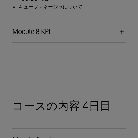
キューブマネージャについて
Module 8 KPI
KPIの用途
データ：系列とプロパティ
KPIクラスのコールバックメソッドの種類
フィルタ、カスタムアクションの設定
KPI XDataブロックについて
KPIの作成とテスト方法
コースの内容 4日目
<kpi>,<filter>,<action> 属性について
pContext の利用方法