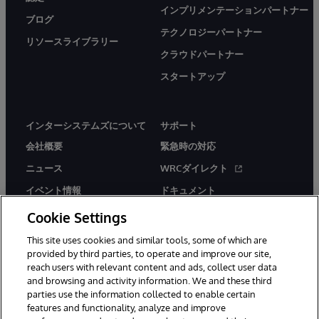
インプリメンテーションパートナー
ブログ
テクノロジーパートナー
リソースライブラリー
クラウドパートナー
スタートアップ
インターシステムズについて
サポート
会社概要
緊急時の対応
ニュース
WRCダイレクト
イベント情報
ドキュメント
採用情報
製品に関するアラート＆
Cookie Settings
アドバイザリー
This site uses cookies and similar tools, some of which are
provided by third parties, to operate and improve our site,
reach users with relevant content and ads, collect user data
and browsing and activity information. We and these third
parties use the information collected to enable certain
features and functionality, analyze and improve