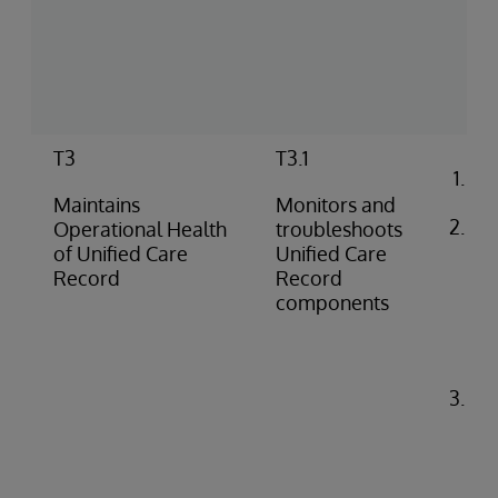
(pu
pus
co
rep
T3
T3.1
Co
ale
Maintains
Monitors and
Ide
Operational Health
troubleshoots
di
of Unified Care
Unified Care
pro
Record
Record
(e.
components
do
fai
iss
Tr
pr
pe
(e.
API