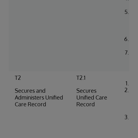
co
Up
in 
He
en
Con
log
Rea
na
T2
T2.1
Co
Loa
Secures and
Secures
cer
Administers Unified
Unified Care
iri
Care Record
Record
co
Ide
co
flo
SS