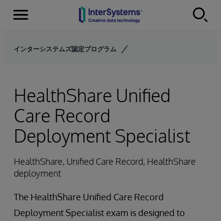
Menu
Skip to content
インターシステムズ認定プログラム
HealthShare Unified
Care Record
Deployment Specialist
HealthShare, Unified Care Record, HealthShare
deployment
The HealthShare Unified Care Record
Deployment Specialist exam is designed to