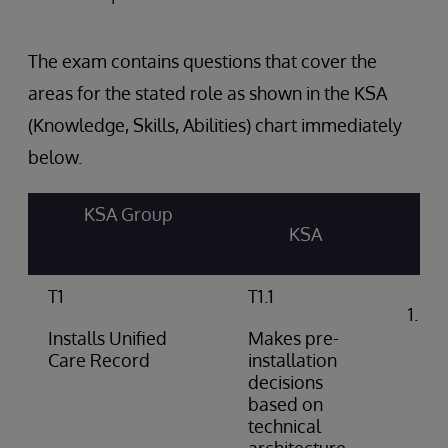
The exam contains questions that cover the
areas for the stated role as shown in the KSA
(Knowledge, Skills, Abilities) chart immediately
below.
KSA Group
KSA
T1
T1.1
Int
arc
Installs Unified
Makes pre-
do
Care Record
installation
decisions
based on
technical