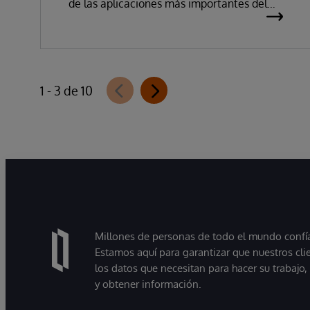
de las aplicaciones más importantes del
mundo, ha anunciado hoy la disponibilidad
de InterSystems Data Studio™ AI Assistant,
una nueva extensión para InterSystems
Data Studio basada en IA generativa que
1 - 3 de 10
permite a las organizaciones comprender,
explorar, consultar y visualizar sus datos de
forma más sencilla mediante interacciones
en lenguaje natural. A medida que las
organizaciones pasan de experimentar con
la IA a utilizarla en entornos de producción,
muchas descubren que la principal
dificultad no reside en el modelo, sino en
Millones de personas de todo el mundo confían
proporcionar a estos sistemas acceso a
Estamos aquí para garantizar que nuestros cli
información fiable, actualizada y preparada
los datos que necesitan para hacer su trabajo
para su uso empresarial.
y obtener información.