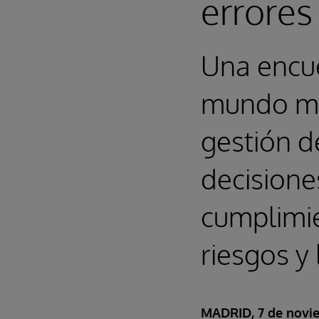
errores
Una encue
mundo mue
gestión d
decisione
cumplimie
riesgos y 
MADRID, 7 de novi