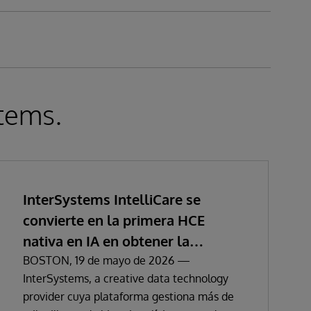
stems.
InterSystems IntelliCare se
convierte en la primera HCE
nativa en IA en obtener la
certificación del Reglamento
BOSTON, 19 de mayo de 2026 —
InterSystems, a creative data technology
Europeo de Dispositivos Médicos
provider cuya plataforma gestiona más de