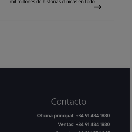
mil millones de historias clínicas en todo el
mundo, ha anunciado que sus soluciones de
historia clínica electrónica han obtenido la
certificación como productos sanitarios de
clase IIa, del inglés Class IIa Medical
Devices under Regulation (MDR) conforme
al Reglamento (UE) 2017/745 sobre los
productos sanitarios.
Contacto
Oficina principal:
+34 91 484 1880
Ventas:
+34 91 484 1880