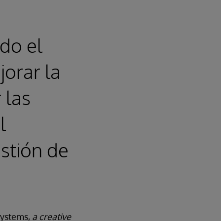
do el
orar la
 las
l
stión de
Systems,
a creative