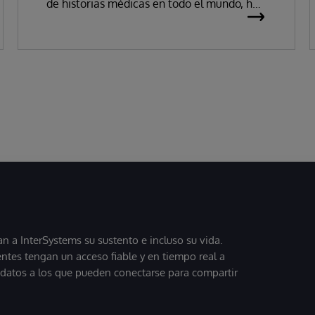
de historias médicas en todo el mundo, ha
anunciado hoy que ha sido reconocida
como «Líder» de historias clínicas
electrónicas (HCE) en el Magic Quadrant
de Gartner 2026.
 a InterSystems su sustento e incluso su vida.
entes tengan un acceso fiable y en tiempo real a
, datos a los que pueden conectarse para compartir