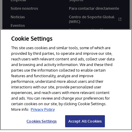
Sobre nosotros
Para contactar directamente
Noticias
Centro de Soporte Global
(WRC)
Eventos
Documentación
Empleo
Cookie Settings
Product Alerts &amp;
Advisories
This site uses cookies and similar tools, some of which are
provided by third parties, to operate and improve our site,
reach users with relevant content and ads, collect user data
and browsing and activity information. We and these third
parties use the information collected to enable certain
features and functionality, analyze and improve
performance, understand more about users and their
1996-2026 InterSystems Corporation, Boston, MA. Todos los
interactions with our site, provide personalized user
derechos reservados.
experiences, and reach users with more relevant content
Avisos/Términos y condiciones
Declaración de privacidad
and ads. You can review and change your preferences for
Garantía de devolución
Accesibilidad
certain cookies on our site, by clicking Cookie Settings.
More info:
Privacy Policy
Cookies Settings
Accept All Cookies