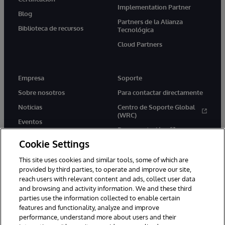
Implementation Partner
Blog
Partners de la Alianza
Biblioteca de recursos
Tecnológica
Cloud Partners
Empresa
Soporte
Sobre nosotros
Para contactar directamente
Noticias
Centro de Soporte Global
(WRC)
Eventos
Documentación
Empleo
Cookie Settings
Product Alerts &amp;
Advisories
This site uses cookies and similar tools, some of which are
provided by third parties, to operate and improve our site,
reach users with relevant content and ads, collect user data
and browsing and activity information. We and these third
parties use the information collected to enable certain
features and functionality, analyze and improve
performance, understand more about users and their
1996-2026 InterSystems Corporation, Boston, MA. Todos los