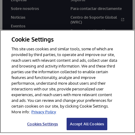
Sobre nosotros
Para contactar directamente
Noticias
Centro de Soporte Global
(WRC)
Eventos
Documentación
Empleo
Cookie Settings
Product Alerts &amp;
Advisories
This site uses cookies and similar tools, some of which are
provided by third parties, to operate and improve our site,
reach users with relevant content and ads, collect user data
and browsing and activity information. We and these third
parties use the information collected to enable certain
features and functionality, analyze and improve
performance, understand more about users and their
1996-2026 InterSystems Corporation, Boston, MA. Todos los
derechos reservados.
interactions with our site, provide personalized user
experiences, and reach users with more relevant content
Avisos/Términos y condiciones
Declaración de privacidad
and ads. You can review and change your preferences for
Garantía de devolución
Accesibilidad
certain cookies on our site, by clicking Cookie Settings.
More info:
Privacy Policy
Cookies Settings
Accept All Cookies