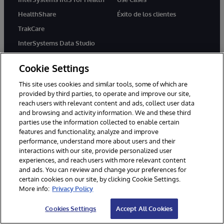
HealthShare
Éxito de los clientes
TrakCare
InterSystems Data Studio
InterSystems Supply Chain
Orchestrator
Cookie Settings
This site uses cookies and similar tools, some of which are
provided by third parties, to operate and improve our site,
Hub de conocimiento
Partners
reach users with relevant content and ads, collect user data
and browsing and activity information. We and these third
Desarrolladores
Programa System
Integration Partner
parties use the information collected to enable certain
Formación
features and functionality, analyze and improve
Partner Solution Program
performance, understand more about users and their
Certificación
interactions with our site, provide personalized user
Implementation Partner
Blog
experiences, and reach users with more relevant content
Partners de la Alianza
and ads. You can review and change your preferences for
Biblioteca de recursos
Tecnológica
certain cookies on our site, by clicking Cookie Settings.
Cloud Partners
More info:
Privacy Policy
Cookies Settings
Accept All Cookies
Empresa
Soporte