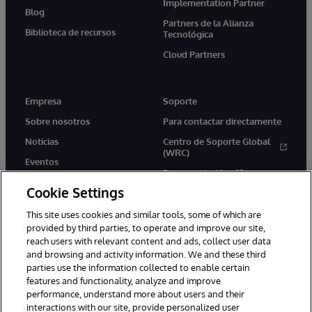
Implementation Partner
Blog
Partners de la Alianza
Biblioteca de recursos
Tecnológica
Cloud Partners
Empresa
Soporte
Sobre nosotros
Para contactar directamente
Noticias
Centro de Soporte Global
(WRC)
Eventos
Documentación
Empleo
Cookie Settings
Product Alerts &amp;
Advisories
This site uses cookies and similar tools, some of which are
provided by third parties, to operate and improve our site,
reach users with relevant content and ads, collect user data
and browsing and activity information. We and these third
parties use the information collected to enable certain
features and functionality, analyze and improve
performance, understand more about users and their
1996-2026 InterSystems Corporation, Boston, MA. Todos los
derechos reservados.
interactions with our site, provide personalized user