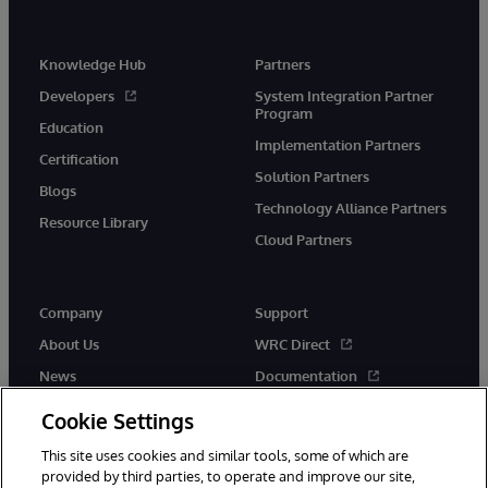
Knowledge Hub
Partners
Developers
System Integration Partner
Program
Education
Implementation Partners
Certification
Solution Partners
Blogs
Technology Alliance Partners
Resource Library
Cloud Partners
Company
Support
About Us
WRC Direct
News
Documentation
Events
Product Alerts & Advisories
Cookie Settings
Careers
This site uses cookies and similar tools, some of which are
provided by third parties, to operate and improve our site,