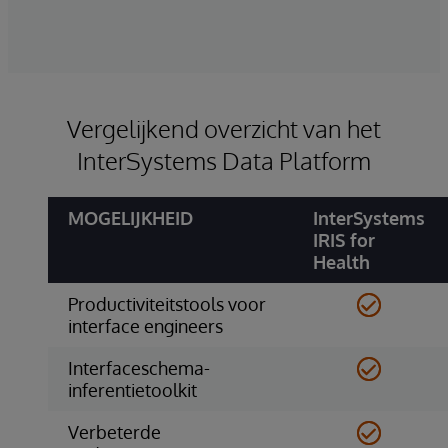
biedt vooraf gebouwde, uitbreidbare
transformaties tussen alle standaard moderne en
oude datarepresentaties.
Vergelijkend overzicht van het
InterSystems Data Platform
MOGELIJKHEID
InterSystems
IRIS for
Health
Productiviteitstools voor
interface engineers
Interfaceschema-
inferentietoolkit
Verbeterde