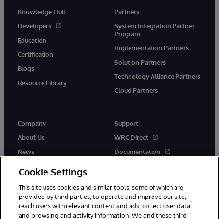
Knowledge Hub
Partners
Developers
System Integration Partner
Program
Education
Implementation Partners
Certification
Solution Partners
Blogs
Technology Alliance Partners
Resource Library
Cloud Partners
Company
Support
About Us
WRC Direct
News
Documentation
Events
Product Alerts & Advisories
Cookie Settings
Careers
This site uses cookies and similar tools, some of which are
provided by third parties, to operate and improve our site,
reach users with relevant content and ads, collect user data
and browsing and activity information. We and these third