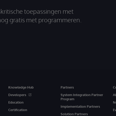
skritische toepassingen met
nog gratis met programmeren.
Knowledge Hub
Partners
C
Developers
System Integration Partner
A
Program
Education
N
Implementation Partners
Certification
E
Solution Partners