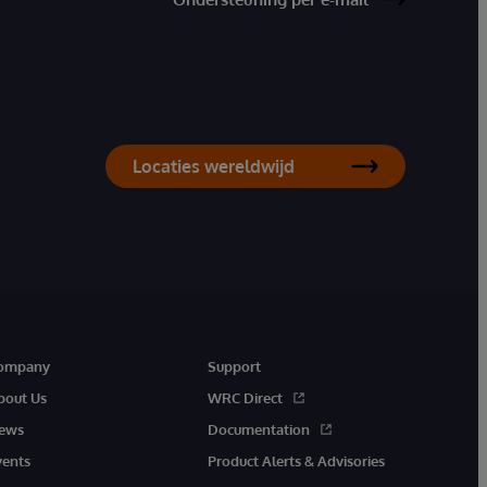
Locaties wereldwijd
ompany
Support
bout Us
WRC Direct
ews
Documentation
vents
Product Alerts & Advisories