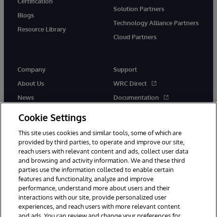
Certification
Solution Partners
Blogs
Technology Alliance Partners
Resource Library
Cloud Partners
Company
Support
About Us
WRC Direct
News
Documentation
Events
Product Alerts & Advisories
Cookie Settings
Careers
This site uses cookies and similar tools, some of which are
provided by third parties, to operate and improve our site,
reach users with relevant content and ads, collect user data
and browsing and activity information. We and these third
parties use the information collected to enable certain
features and functionality, analyze and improve
performance, understand more about users and their
© 1996-2026 InterSystems Corporation, Cambridge, MA. All Rights
interactions with our site, provide personalized user
Reserved.
experiences, and reach users with more relevant content
Notices/Terms & Conditions
Privacy Statement
Guarantee
and ads. You can review and change your preferences for