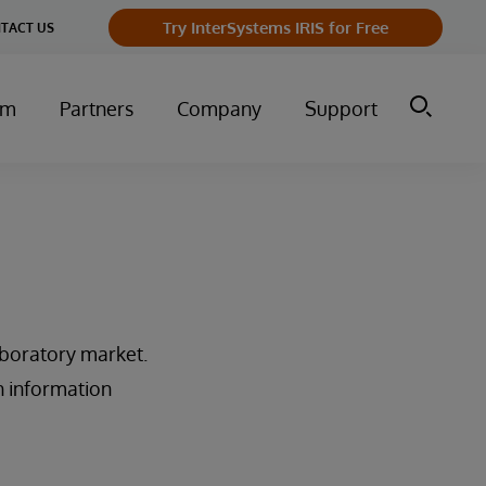
Try InterSystems IRIS for Free
TACT US
um
Partners
Company
Support
aboratory market.
h information