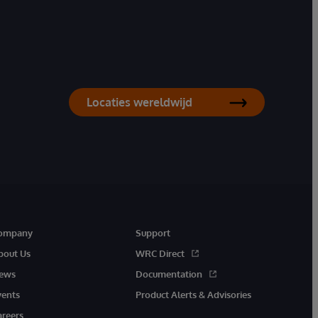
Locaties wereldwijd
ompany
Support
bout Us
WRC Direct
ews
Documentation
vents
Product Alerts & Advisories
areers