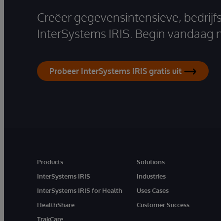
Creëer gegevensintensieve, bedrijf
InterSystems IRIS. Begin vandaag 
Probeer InterSystems IRIS gratis uit
Products
Solutions
InterSystems IRIS
Industries
InterSystems IRIS for Health
Uses Cases
HealthShare
Customer Success
TrakCare