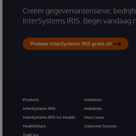
Creëer gegevensintensieve, bedrijf
InterSystems IRIS. Begin vandaag 
Probeer InterSystems IRIS gratis uit
Products
Solutions
InterSystems IRIS
Industries
InterSystems IRIS for Health
Uses Cases
HealthShare
Customer Success
TrakCare