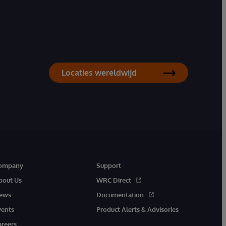
Locaties wereldwijd
ompany
Support
bout Us
WRC Direct
ews
Documentation
vents
Product Alerts & Advisories
areers