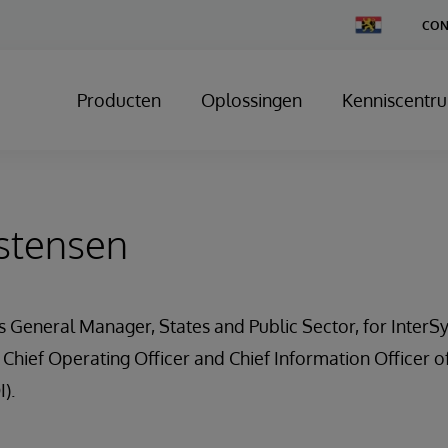
Change
CON
Country
Producten
Oplossingen
Kenniscentr
stensen
is General Manager, States and Public Sector, for InterS
 Chief Operating Officer and Chief Information Officer 
I).