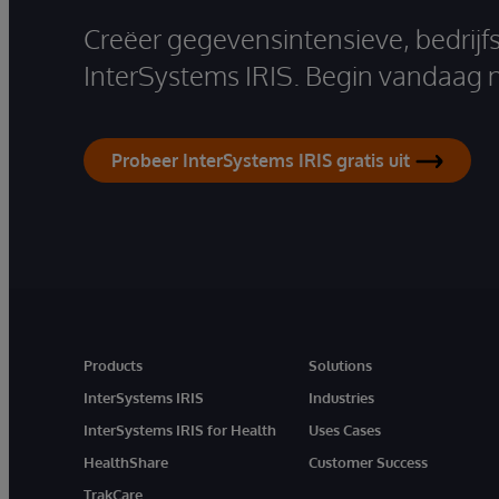
Creëer gegevensintensieve, bedrijf
InterSystems IRIS. Begin vandaag 
Probeer InterSystems IRIS gratis uit
Products
Solutions
InterSystems IRIS
Industries
InterSystems IRIS for Health
Uses Cases
HealthShare
Customer Success
TrakCare