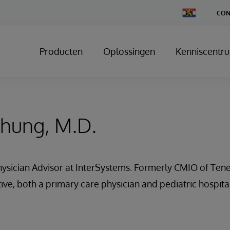
Change
CON
Country
Producten
Oplossingen
Kenniscentr
hung, M.D.
hysician Advisor at InterSystems. Formerly CMIO of Tene
tive, both a primary care physician and pediatric hospital