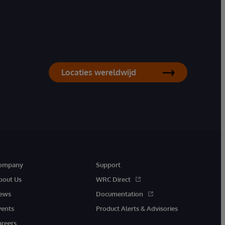
Locaties wereldwijd
ompany
Support
bout Us
WRC Direct
ews
Documentation
vents
Product Alerts & Advisories
areers