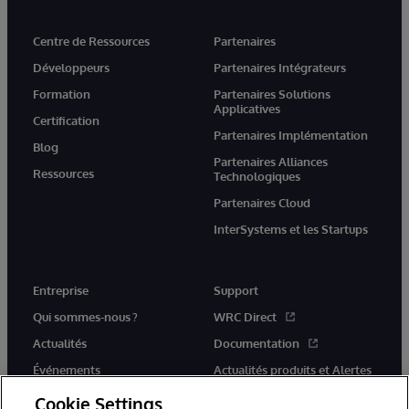
Centre de Ressources
Partenaires
Développeurs
Partenaires Intégrateurs
Formation
Partenaires Solutions
Applicatives
Certification
Partenaires Implémentation
Blog
Partenaires Alliances
Ressources
Technologiques
Partenaires Cloud
InterSystems et les Startups
Entreprise
Support
Qui sommes-nous ?
WRC Direct
Actualités
Documentation
Événements
Actualités produits et Alertes
Rejoignez-nous
Cookie Settings