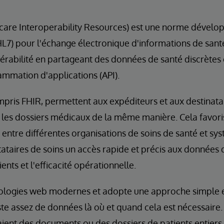
care Interoperability Resources) est une norme dévelo
HL7) pour l'échange électronique d'informations de santé
opérabilité en partageant des données de santé discrètes e
ammation d'applications (API).
pris FHIR, permettent aux expéditeurs et aux destinat
les dossiers médicaux de la même manière. Cela favori
entre différentes organisations de soins de santé et sys
tataires de soins un accès rapide et précis aux données 
ents et l'efficacité opérationnelle.
nologies web modernes et adopte une approche simple e
ste assez de données là où et quand cela est nécessaire
ent des documents ou des dossiers de patients entiers, 