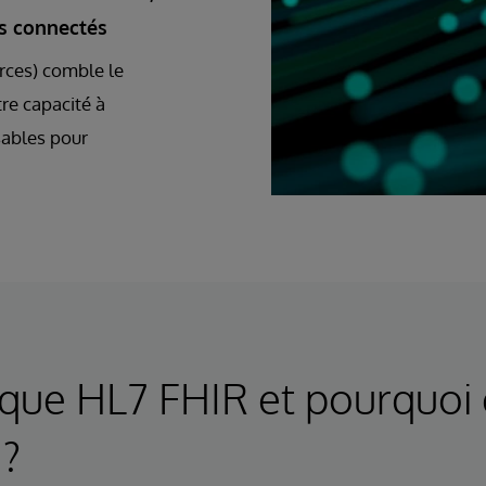
ns connectés
rces) comble le
re capacité à
sables pour
 que HL7 FHIR et pourquoi 
 ?