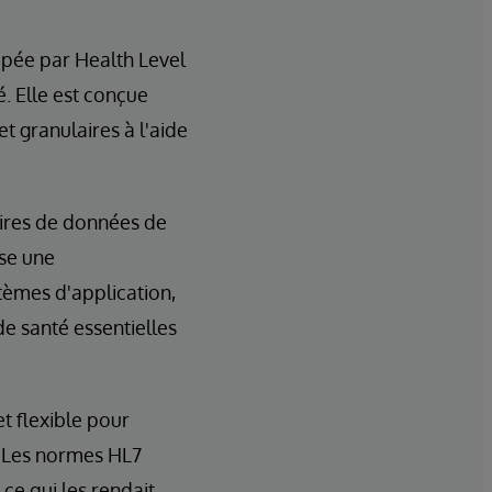
ppée par Health Level
. Elle est conçue
t granulaires à l'aide
aires de données de
se une
tèmes d'application,
de santé essentielles
t flexible pour
. Les normes HL7
ce qui les rendait