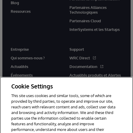
Blog
Partenaires Alliances
Ressources
Technologiques
Partenaires Cloud
InterSystems et les Startups
Entreprise
Support
Qui sommes-nous ?
WRC Direct
Actualités
Documentation
Événements
Actualités produits et Alertes
Rejoignez-nous
Cookie Settings
This site uses cookies and similar tools, some of which are
provided by third parties, to operate and improve our site,
reach users with relevant content and ads, collect user data
and browsing and activity information. We and these third
parties use the information collected to enable certain
© 1996-2026 InterSystems Corporation, Cambridge, MA. Tous droits
features and functionality, analyze and improve
réservés.
performance, understand more about users and their