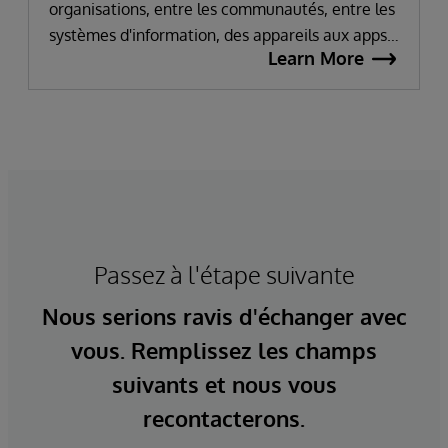
organisations, entre les communautés, entre les
systèmes d'information, des appareils aux apps,
Learn More
et des prestataires de soins aux innovateurs.
Chaque solution de santé d'InterSystems est
basée sur un ensemble commun de services
d'interopérabilité, avec un support pour
pratiquement toutes les principales normes de
santé.
Passez à l'étape suivante
Nous serions ravis d'échanger avec
vous. Remplissez les champs
suivants et nous vous
recontacterons.