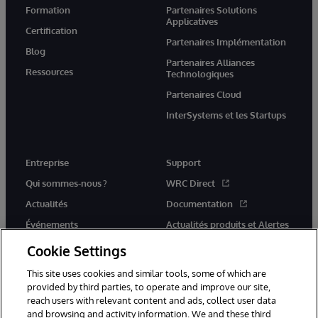
Formation
Partenaires Solutions
Applicatives
Certification
Partenaires Implémentation
Blog
Partenaires Alliances
Ressources
Technologiques
Partenaires Cloud
InterSystems et les Startups
Entreprise
Support
Qui sommes-nous ?
WRC Direct
Actualités
Documentation
Événements
Actualités produits et Alertes
Rejoignez-nous
Cookie Settings
This site uses cookies and similar tools, some of which are
provided by third parties, to operate and improve our site,
reach users with relevant content and ads, collect user data
and browsing and activity information. We and these third