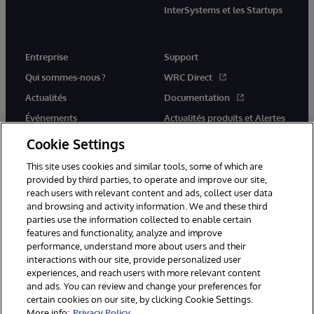
InterSystems et les Startups
Entreprise
Support
Qui sommes-nous ?
WRC Direct
Actualités
Documentation
Événements
Actualités produits et Alertes
Rejoignez-nous
Cookie Settings
This site uses cookies and similar tools, some of which are
provided by third parties, to operate and improve our site,
reach users with relevant content and ads, collect user data
and browsing and activity information. We and these third
parties use the information collected to enable certain
© 1996-2026 InterSystems Corporation, Cambridge, MA. Tous droits
features and functionality, analyze and improve
réservés.
performance, understand more about users and their
interactions with our site, provide personalized user
Mentions légales
experiences, and reach users with more relevant content
Déclaration de confidentialité d'InterSystems Corporation
Garantie
and ads. You can review and change your preferences for
Accessibilité
certain cookies on our site, by clicking Cookie Settings.
More info:
Privacy Policy