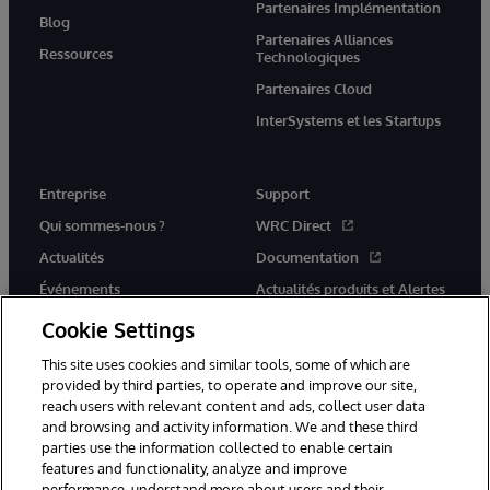
Partenaires Implémentation
Blog
Partenaires Alliances
Ressources
Technologiques
Partenaires Cloud
InterSystems et les Startups
Entreprise
Support
Qui sommes-nous ?
WRC Direct
Actualités
Documentation
Événements
Actualités produits et Alertes
Rejoignez-nous
Cookie Settings
This site uses cookies and similar tools, some of which are
provided by third parties, to operate and improve our site,
reach users with relevant content and ads, collect user data
and browsing and activity information. We and these third
parties use the information collected to enable certain
© 1996-2026 InterSystems Corporation, Cambridge, MA. Tous droits
features and functionality, analyze and improve
réservés.
performance, understand more about users and their