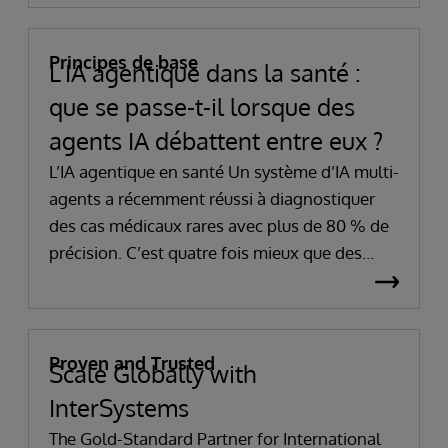
Principes de base
L’IA agentique dans la santé :
que se passe-t-il lorsque des
agents IA débattent entre eux ?
L’IA agentique en santé Un système d’IA multi-
agents a récemment réussi à diagnostiquer
des cas médicaux rares avec plus de 80 % de
précision. C’est quatre fois mieux que des
cliniciens expérimentés. Ce résultat ne vient
pas du fait qu’une IA serait, à elle seule, plus
intelligente que les autres. Il vient d’un
mécanisme différent : plusieurs agents IA
Proven and Trusted
Scale Globally with
confrontent leurs raisonnements jusqu’à ce
InterSystems
que les erreurs soient détectées.
The Gold-Standard Partner for International