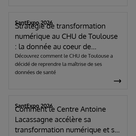
SantExpo 2026
Stratégie de transformation
numérique au CHU de Toulouse
: la donnée au coeur de
l'innovation et de la
Découvrez comment le CHU de Toulouse a
décidé de reprendre la maîtrise de ses
performance
données de santé
SantExpo 2026
Comment le Centre Antoine
Lacassagne accélère sa
transformation numérique et se