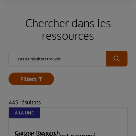
Chercher dans les
ressources
Submit
Filters
Open
445 résultats
À LA UNE
Gartner Research
InterSystems est nommé