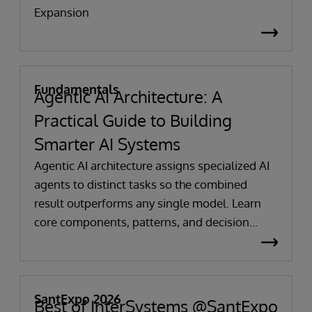
Expansion
Fundamentals
Agentic AI Architecture: A
Practical Guide to Building
Smarter AI Systems
Agentic AI architecture assigns specialized AI
agents to distinct tasks so the combined
result outperforms any single model. Learn
core components, patterns, and decision
frameworks.
SantExpo 2026
Best of InterSystems @SantExpo