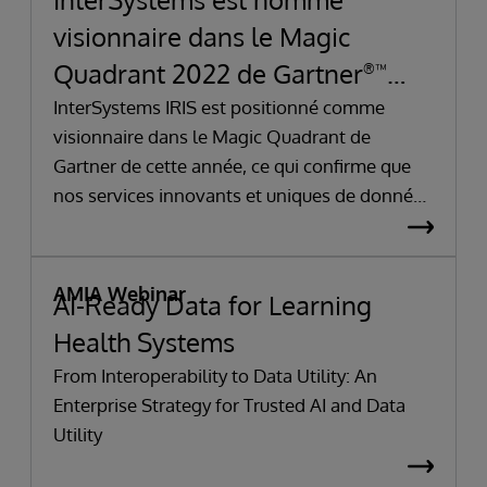
visionnaire dans le Magic
Quadrant 2022 de Gartner
®
™
pour les systèmes de gestion de
InterSystems IRIS est positionné comme
visionnaire dans le Magic Quadrant de
bases de données basés sur le
Gartner de cette année, ce qui confirme que
cloud
nos services innovants et uniques de données
intelligentes dans le nuage sont en avance
sur la courbe.
AMIA Webinar
AI-Ready Data for Learning
Health Systems
From Interoperability to Data Utility: An
Enterprise Strategy for Trusted AI and Data
Utility