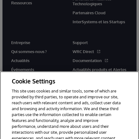
Ressources
Technologiques
Partenaires Cloud
InterSystems et les Startups
Entreprise
Support
Qui sommes-nous ?
WRC Direct
Actualités
Documentation
Événements
Actualités produits et Alertes
Rejoignez-nous
Cookie Settings
This site uses cookies and similar tools, some of which are
provided by third parties, to operate and improve our site,
reach users with relevant content and ads, collect user data
and browsing and activity information. We and these third
parties use the information collected to enable certain
© 1996-2026 InterSystems Corporation, Cambridge, MA. Tous droits
features and functionality, analyze and improve
réservés.
performance, understand more about users and their
interactions with our site, provide personalized user
Mentions légales
experiences, and reach users with more relevant content