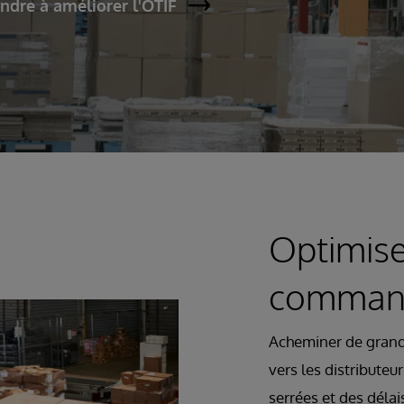
ndre à améliorer l'OTIF
Optimise
command
Acheminer de grand
vers les distributeu
serrées et des délai