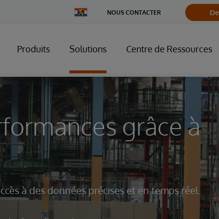
Change
De
NOUS CONTACTER
Country
Produits
Solutions
Centre de Ressources
rformances grâce à
accès à des données précises et en temps réel.