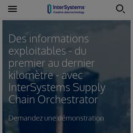
Menu
Skip to content
Des informations
exploitables - du
premier au dernier
kilomètre - avec
InterSystems Supply
Chain Orchestrator
Demandez une démonstration