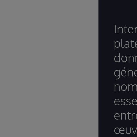
Inte
plat
donn
géné
nomb
esse
entr
œuvr