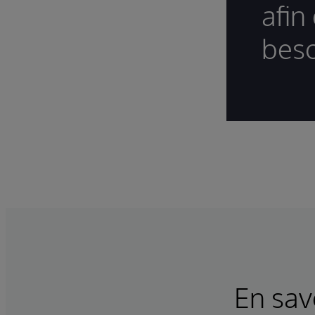
afin
beso
En sav