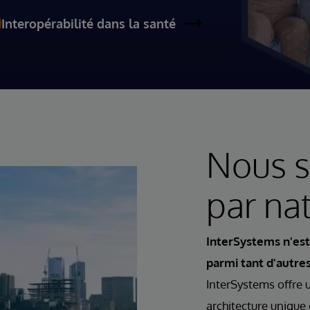
Interopérabilité dans la santé
Nous s
par na
InterSystems n'es
parmi tant d'autre
InterSystems offre u
architecture unique