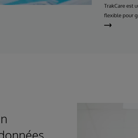
TrakCare est u
flexible pour g
en
 données