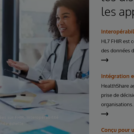
les ap
Interopérabi
HL7 FHIR est c
des données de
Intégration 
HealthShare ag
prise de décis
organisations.
es sur FHIR. Interopérabilité
ande échelle.
Conçu pour 