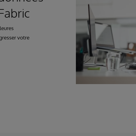
Fabric
leures
ogresser votre