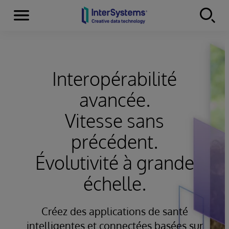
Menu
Skip to content
Interopérabilité
avancée.
Vitesse sans
précédent.
Évolutivité à grande
échelle.
Créez des applications de santé
intelligentes et connectées basées sur