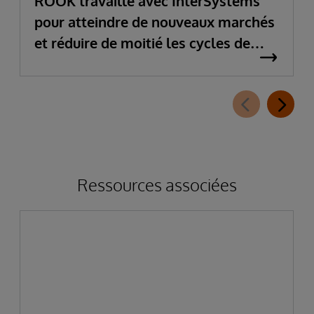
ROOK travaille avec InterSystems
Des applications pour un Internet des Objets
pour atteindre de nouveaux marchés
sains
et réduire de moitié les cycles de
Fournir des quantités massives de données
vente
propres pour des initiatives d'apprentissage
automatique ou d'IA
Ressources associées