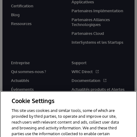
Applicatives
Certification
Partenaires Implémentation
Blog
Partenaires Alliances
Ressources
Technologiques
Partenaires Cloud
InterSystems et les Startups
Entreprise
Support
Qui sommes-nous ?
WRC Direct
Actualités
Documentation
Événements
Actualités produits et Alertes
Rejoignez-nous
Cookie Settings
This site uses cookies and similar tools, some of which are
provided by third parties, to operate and improve our site,
reach users with relevant content and ads, collect user data
and browsing and activity information. We and these third
parties use the information collected to enable certain