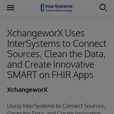
Menu
Skip to content
XchangeworX Uses
InterSystems to Connect
Sources, Clean the Data,
and Create Innovative
SMART on FHIR Apps
XchangeworX
Using InterSystems to Connect Sources,
Clean the Data, and Create Innovative