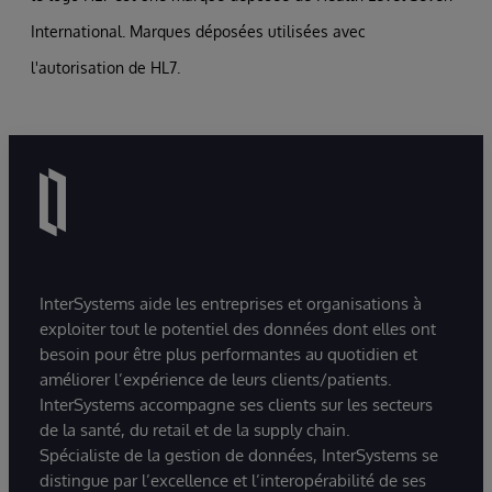
participants.
dossiers médicaux électroniques et autres
International. Marques déposées utilisées avec
systèmes cliniques communiquent et
l'autorisation de HL7.
partagent des données avec le DMP via des
spécifications publiées basées sur le cadre
d'interopérabilité des systèmes d'information
de santé français (CI-SIS), lui-même basé sur
les profils IHE.
InterSystems aide les entreprises et organisations à
exploiter tout le potentiel des données dont elles ont
besoin pour être plus performantes au quotidien et
améliorer l’expérience de leurs clients/patients.
InterSystems accompagne ses clients sur les secteurs
de la santé, du retail et de la supply chain.
Spécialiste de la gestion de données, InterSystems se
distingue par l’excellence et l’interopérabilité de ses