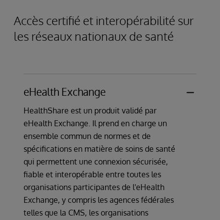
mise en œuvre de l'ITK et continue à prendre
couvre les transactions commerciales telles
partie sur HL7.
Accès certifié et interopérabilité sur
en charge les nouvelles spécifications au fur
que le placement et le traitement des
et à mesure de leur développement.
les réseaux nationaux de santé
commandes, les informations relatives à
l'expédition et à la réception, la facturation,
les données relatives au paiement et à la
demande de liquidités, ainsi que les données
à destination et en provenance des entités
eHealth Exchange
impliquées dans la finance, l'assurance, et est
HealthShare est un produit validé par
utilisé pour la soumission et l'adjudication des
eHealth Exchange. Il prend en charge un
demandes d'assurance maladie.
ensemble commun de normes et de
spécifications en matière de soins de santé
qui permettent une connexion sécurisée,
fiable et interopérable entre toutes les
organisations participantes de l'eHealth
Exchange, y compris les agences fédérales
telles que la CMS, les organisations