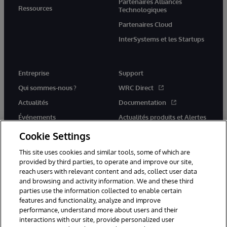
Partenaires Alliances
Ressources
Technologiques
Partenaires Cloud
InterSystems et les Startups
Entreprise
Support
Qui sommes-nous ?
WRC Direct
Actualités
Documentation
Événements
Actualités produits et Alertes
Rejoignez-nous
Cookie Settings
This site uses cookies and similar tools, some of which are
provided by third parties, to operate and improve our site,
reach users with relevant content and ads, collect user data
and browsing and activity information. We and these third
parties use the information collected to enable certain
© 1996-2026 InterSystems Corporation, Cambridge, MA. Tous droits
features and functionality, analyze and improve
réservés.
performance, understand more about users and their
interactions with our site, provide personalized user
Mentions légales