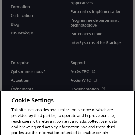
Applicatives
Formation
Partenaires Implémentation
Certification
Programme de partenariat
Blog
technologique
Bibliothèque
Partenaires Cloud
InterSystems et les Startups
Entreprise
Support
Qui sommes-nous ?
Accès TRC
Actualités
Accès WRC
Événements
Documentation
Rejoignez-nous
Actualités produits et alertes
Cookie Settings
This site uses cookies and similar tools, some of which are
provided by third parties, to operate and improve our site,
reach users with relevant content and ads, collect user data
and browsing and activity information. We and these third
parties use the information collected to enable certain