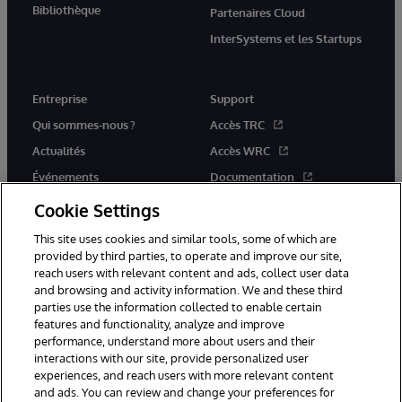
Bibliothèque
Partenaires Cloud
InterSystems et les Startups
Entreprise
Support
Qui sommes-nous ?
Accès TRC
Actualités
Accès WRC
Événements
Documentation
Rejoignez-nous
Actualités produits et alertes
Cookie Settings
This site uses cookies and similar tools, some of which are
provided by third parties, to operate and improve our site,
reach users with relevant content and ads, collect user data
and browsing and activity information. We and these third
parties use the information collected to enable certain
© 1996-2026 InterSystems Corporation, Boston, MA. Tous droits
features and functionality, analyze and improve
réservés.
performance, understand more about users and their
interactions with our site, provide personalized user
Mentions légales
experiences, and reach users with more relevant content
Déclaration de confidentialité d'InterSystems Corporation
Garantie
and ads. You can review and change your preferences for