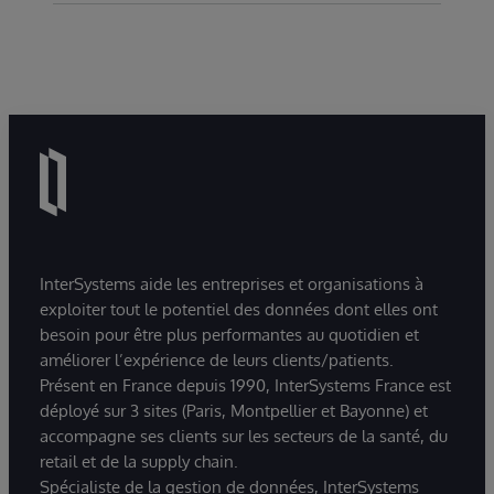
Ce livre blanc met en évidence les spécificités
partage des informations s'appliquent aux
En savoir plus
de nos pratiques de sécurité dans le cadre de
parties qui divulguent ou communiquent des
l'environnement InterSystems Managed
informations à la société InterSystems, à ses
Services.
filiales et à ses sociétés affiliées.
En savoir plus
En savoir plus
InterSystems aide les entreprises et organisations à
exploiter tout le potentiel des données dont elles ont
besoin pour être plus performantes au quotidien et
améliorer l’expérience de leurs clients/patients.
Présent en France depuis 1990, InterSystems France est
déployé sur 3 sites (Paris, Montpellier et Bayonne) et
accompagne ses clients sur les secteurs de la santé, du
retail et de la supply chain.
Spécialiste de la gestion de données, InterSystems