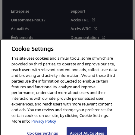
Entreprise
Support
Qui sommes-nous ?
Accès TRC
Actualités
Accès WRC
Événements
Documentation
Rejoignez-nous
Actualités produits et alertes
Cookie Settings
This site uses cookies and similar tools, some of which are
provided by third parties, to operate and improve our site,
reach users with relevant content and ads, collect user data
and browsing and activity information. We and these third
parties use the information collected to enable certain
© 1996-2026 InterSystems Corporation, Boston, MA. Tous droits
features and functionality, analyze and improve
réservés.
performance, understand more about users and their
interactions with our site, provide personalized user
Mentions légales
experiences, and reach users with more relevant content
Déclaration de confidentialité d'InterSystems Corporation
Garantie
and ads. You can review and change your preferences for
Accessibilité
certain cookies on our site, by clicking Cookie Settings.
More info:
Privacy Policy
Cookies Settings
Accept All Cookies