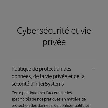
En savoir plus
d'InterSystems sur la version minimale
supportée
afin de clarifier la manière dont les
corrections de sécurité sont publiées et dont les
clients peuvent recevoir des informations sur les
Cybersécurité et vie
problèmes de sécurité.
privée
En savoir plus
Politique de protection des
données, de la vie privée et de la
sécurité d'InterSystems
Cette politique met l'accent sur les
spécificités de nos pratiques en matière de
protection des données, de confidentialité et