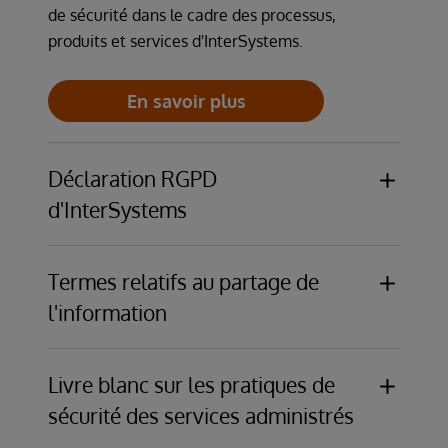
de sécurité dans le cadre des processus,
produits et services d'InterSystems.
En savoir plus
Déclaration RGPD
d'InterSystems
La présente déclaration RGPD servira de
complément aux contrats de licence et à tout
Termes relatifs au partage de
contrat de service applicable aux produits
l'information
InterSystems afin d'assurer la conformité
La sécurité et la confidentialité des
contractuelle avec le règlement général sur la
informations sont des sujets essentiels pour
protection des données (RGPD) Règlement
Livre blanc sur les pratiques de
InterSystems surtout lorsqu'il est question de
(UE) 2016/679.
sécurité des services administrés
ses clients et partenaires. Les conditions de