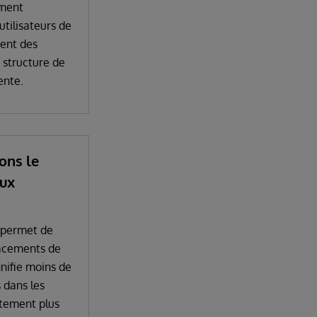
ement
tilisateurs de
ment des
 structure de
ente.
ons le
aux
 permet de
lacements de
nifie moins de
s dans les
itement plus