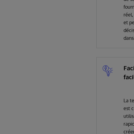
fourn
réel,
et p
déci
dans
Fac
faci
La t
est 
utili
rapi
crée