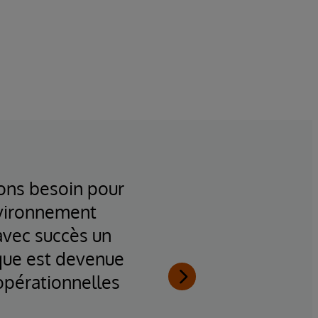
vons besoin pour
"Tou
nvironnement
comm
avec succès un
Tren
ique est devenue
temps d
 opérationnelles
de