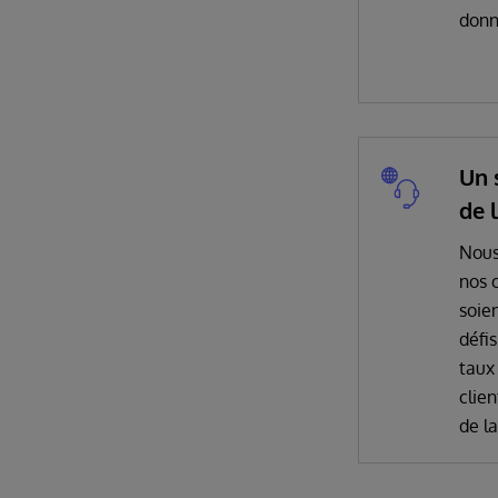
donn
Un 
de l
Nous
nos c
soien
défis
taux 
clien
de la