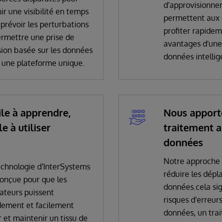
d'approvisionn
ir une visibilité en temps
permettent aux u
 prévoir les perturbations
profiter rapide
ermettre une prise de
avantages d'une
sion basée sur les données
données intellig
 une plateforme unique.
ile à apprendre,
Nous apport
le à utiliser
traitement 
données
Notre approche
echnologie d'InterSystems
réduire les dép
conçue pour que les
données.cela sig
sateurs puissent
risques d'erreur
dement et facilement
données, un tra
r et maintenir un tissu de