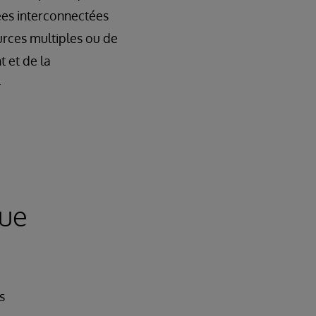
ées interconnectées
urces multiples ou de
 et de la
-
que
s