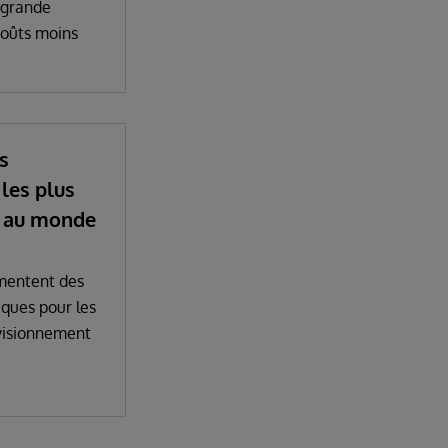
 grande
coûts moins
s
 les plus
 au monde
imentent des
iques pour les
visionnement