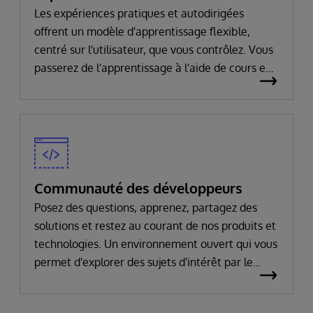
Les expériences pratiques et autodirigées
offrent un modèle d'apprentissage flexible,
centré sur l'utilisateur, que vous contrôlez. Vous
passerez de l'apprentissage à l'aide de cours en
ligne interactifs, à l'utilisation des produits et
technologies d'InterSystems en résolvant des
problèmes interactifs, puis à la création de vos
propres solutions.
Communauté des développeurs
Posez des questions, apprenez, partagez des
solutions et restez au courant de nos produits et
technologies. Un environnement ouvert qui vous
permet d'explorer des sujets d'intérêt par le
biais de messages, de livres blancs, de paquets
de codes, de vidéos et plus encore.