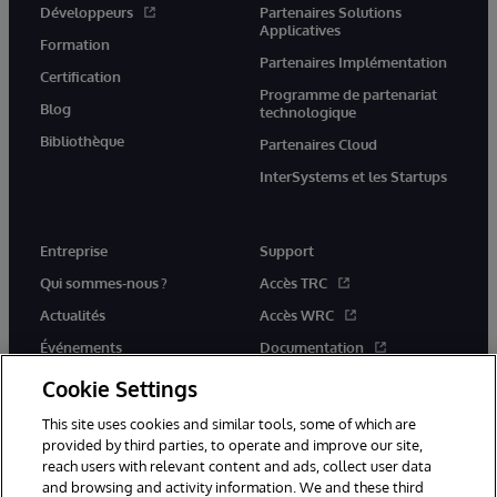
Développeurs
Partenaires Solutions
Applicatives
Formation
Partenaires Implémentation
Certification
Programme de partenariat
Blog
technologique
Bibliothèque
Partenaires Cloud
InterSystems et les Startups
Entreprise
Support
Qui sommes-nous ?
Accès TRC
Actualités
Accès WRC
Événements
Documentation
Rejoignez-nous
Actualités produits et alertes
Cookie Settings
This site uses cookies and similar tools, some of which are
provided by third parties, to operate and improve our site,
reach users with relevant content and ads, collect user data
and browsing and activity information. We and these third