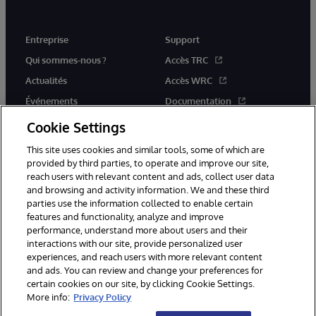
Entreprise
Support
Qui sommes-nous ?
Accès TRC
Actualités
Accès WRC
Événements
Documentation
Rejoignez-nous
Actualités produits et alertes
Cookie Settings
This site uses cookies and similar tools, some of which are
provided by third parties, to operate and improve our site,
reach users with relevant content and ads, collect user data
and browsing and activity information. We and these third
parties use the information collected to enable certain
© 1996-2026 InterSystems Corporation, Boston, MA. Tous droits
features and functionality, analyze and improve
réservés.
performance, understand more about users and their
interactions with our site, provide personalized user
Mentions légales
experiences, and reach users with more relevant content
Déclaration de confidentialité d'InterSystems Corporation
Garantie
and ads. You can review and change your preferences for
Accessibilité
certain cookies on our site, by clicking Cookie Settings.
More info:
Privacy Policy