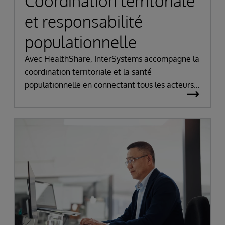
Coordination territoriale
et responsabilité
populationnelle
Avec HealthShare, InterSystems accompagne la
coordination territoriale et la santé
populationnelle en connectant tous les acteurs
de santé autour d’une plateforme partagée. Elle
permet un échange sécurisé des données, une
vue unifiée du patient et des outils d’analyse
pour anticiper les risques, optimiser les parcours
et orienter les actions de prévention à l’échelle
d’un territoire.