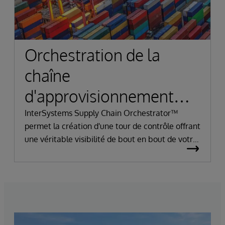
Orchestration de la
chaîne
d'approvisionnement
pour une approche agile
InterSystems Supply Chain Orchestrator™
permet la création d'une tour de contrôle offrant
et résiliente
une véritable visibilité de bout en bout de votre
chaîne d'approvisionnement Cela vous
permettra de faire face rapidement aux
changements qui surviennent sur l'ensemble de
votre chaîne d'approvisionnement et d'accélérer
votre transformation numérique.