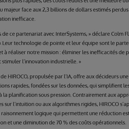
isions plus rapides, des coûts réduits et une meilleure uti
u majeur face aux 2,3 billions de dollars estimés perd
ation inefficace.
 de ce partenariat avec InterSystems, » déclare Colm F
Leur technologie de pointe et leur équipe sont le parte
t à réaliser notre mission : éliminer les inefficacités de p
 stimuler l’innovation industrielle. »
de HIROCO, propulsée par l’IA, offre aux décideurs une
ions rapides, fondées sur les données, qui simplifient l
ié à la planification sous pression. Contrairement aux ap
es sur l’intuition ou aux algorithmes rigides, HIROCO s’a
raisonnement logique qui permettent une réduction es
tion et une diminution de 70 % des coûts opérationnels.