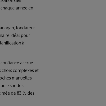
lisation des
us chaque année en
lanagan, fondateur
naire idéal pour
lanification à
 confiance accrue
es choix complexes et
proches manuelles
ppuie sur des
timée de 83 % des