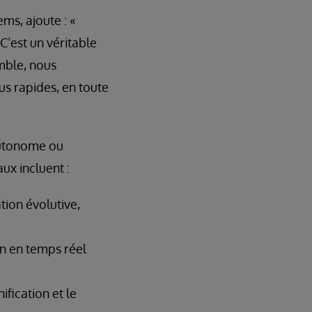
ms, ajoute : «
C’est un véritable
mble, nous
us rapides, en toute
autonome ou
ux incluent :
tion évolutive,
n en temps réel
fication et le