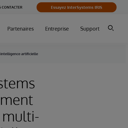
Essayez InterSystems IRIS
 CONTACTER
Partenaires
Entreprise
Support
telligence artificielle
ystems
ement
 multi-