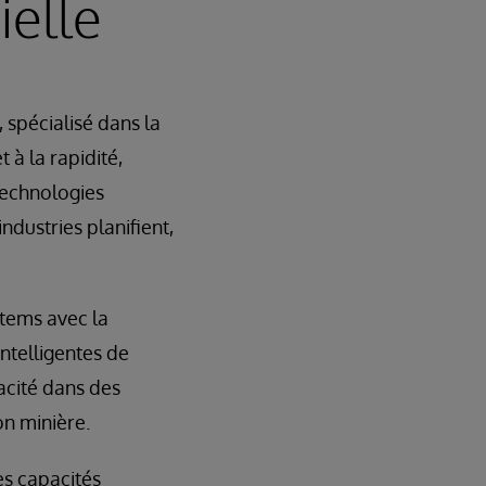
ielle
 spécialisé dans la
t à la rapidité,
technologies
ndustries planifient,
stems avec la
ntelligentes de
acité dans des
on minière.
es capacités