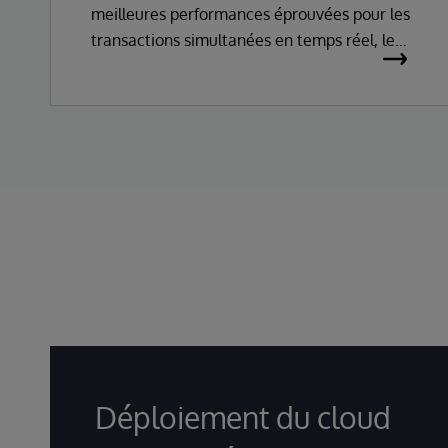
meilleures performances éprouvées pour les
transactions simultanées en temps réel, le
streaming et le traitement analytique dans
un environnement unique avec une fiabilité,
une durabilité et une évolutivité de classe
entreprise.
Déploiement du cloud