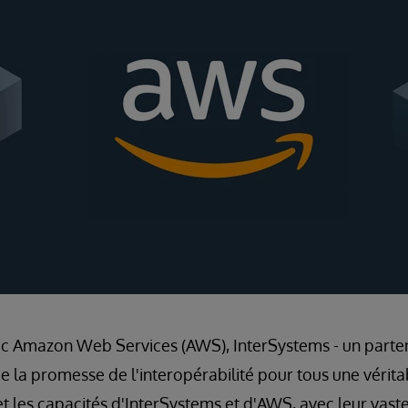
ec Amazon Web Services (AWS), InterSystems - un parte
de la promesse de l'interopérabilité pour tous une véritab
é et les capacités d'InterSystems et d'AWS, avec leur vast