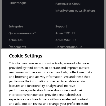
Bibliothèque
Partenaires Cloud
InterSystems et les Startups
Entreprise
Support
Qui sommes-nous ?
Accès TRC
Actualités
Accès WRC
Événements
Documentation
Rejoignez-nous
Actualités produits et alertes
Cookie Settings
This site uses cookies and similar tools, some of which are
provided by third parties, to operate and improve our site,
reach users with relevant content and ads, collect user data
and browsing and activity information. We and these third
parties use the information collected to enable certain
© 1996-2026 InterSystems Corporation, Boston, MA. Tous droits
features and functionality, analyze and improve
réservés.
performance, understand more about users and their
interactions with our site, provide personalized user
Mentions légales
experiences, and reach users with more relevant content
Déclaration de confidentialité d'InterSystems Corporation
Garantie
and ads. You can review and change your preferences for