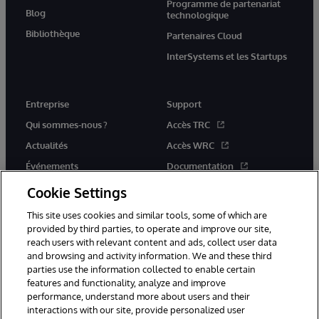
Programme de partenariat
Blog
technologique
Bibliothèque
Partenaires Cloud
InterSystems et les Startups
Entreprise
Support
Qui sommes-nous ?
Accès TRC
Actualités
Accès WRC
Événements
Documentation
Rejoignez-nous
Actualités produits et alertes
Cookie Settings
This site uses cookies and similar tools, some of which are
provided by third parties, to operate and improve our site,
reach users with relevant content and ads, collect user data
and browsing and activity information. We and these third
parties use the information collected to enable certain
© 1996-2026 InterSystems Corporation, Boston, MA. Tous droits
features and functionality, analyze and improve
réservés.
performance, understand more about users and their
interactions with our site, provide personalized user
Mentions légales