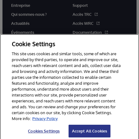
Entreprise
Support
Qui sommes-nous ?
Accès TRC
Actualités
Accès WRC
Événements
Documentation
Rejoignez-nous
Actualités produits et alertes
Cookie Settings
This site uses cookies and similar tools, some of which are
provided by third parties, to operate and improve our site,
reach users with relevant content and ads, collect user data
and browsing and activity information. We and these third
parties use the information collected to enable certain
© 1996-2026 InterSystems Corporation, Boston, MA. Tous droits
features and functionality, analyze and improve
réservés.
performance, understand more about users and their
interactions with our site, provide personalized user
Mentions légales
experiences, and reach users with more relevant content
Déclaration de confidentialité d'InterSystems Corporation
Garantie
and ads. You can review and change your preferences for
Accessibilité
certain cookies on our site, by clicking Cookie Settings.
More info:
Privacy Policy
Cookies Settings
Accept All Cookies