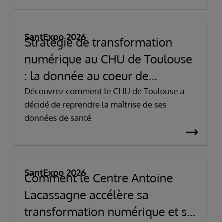
SantExpo 2026
Stratégie de transformation
numérique au CHU de Toulouse
: la donnée au coeur de
l'innovation et de la
Découvrez comment le CHU de Toulouse a
décidé de reprendre la maîtrise de ses
performance
données de santé
SantExpo 2026
Comment le Centre Antoine
Lacassagne accélère sa
transformation numérique et se