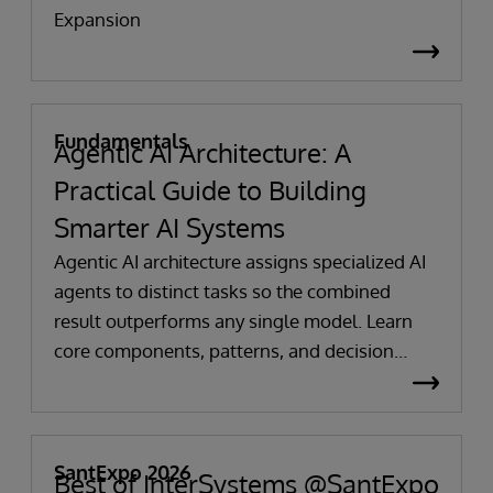
Expansion
Fundamentals
Agentic AI Architecture: A
Practical Guide to Building
Smarter AI Systems
Agentic AI architecture assigns specialized AI
agents to distinct tasks so the combined
result outperforms any single model. Learn
core components, patterns, and decision
frameworks.
SantExpo 2026
Best of InterSystems @SantExpo