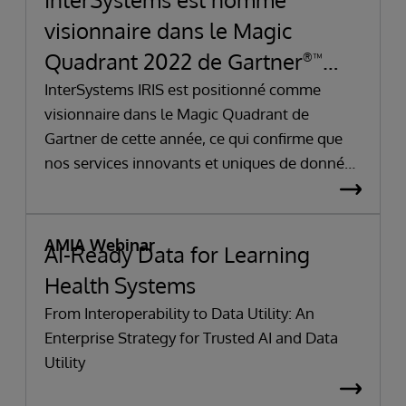
visionnaire dans le Magic
Quadrant 2022 de Gartner
®
™
pour les systèmes de gestion de
InterSystems IRIS est positionné comme
visionnaire dans le Magic Quadrant de
bases de données basés sur le
Gartner de cette année, ce qui confirme que
cloud
nos services innovants et uniques de données
intelligentes dans le nuage sont en avance
sur la courbe.
AMIA Webinar
AI-Ready Data for Learning
Health Systems
From Interoperability to Data Utility: An
Enterprise Strategy for Trusted AI and Data
Utility