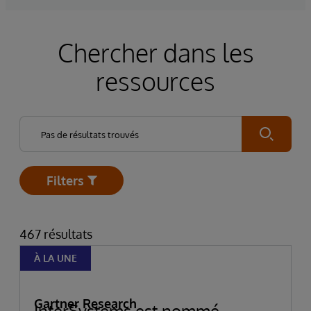
Chercher dans les
ressources
Submit
Filters
Open
467 résultats
À LA UNE
Gartner Research
InterSystems est nommé