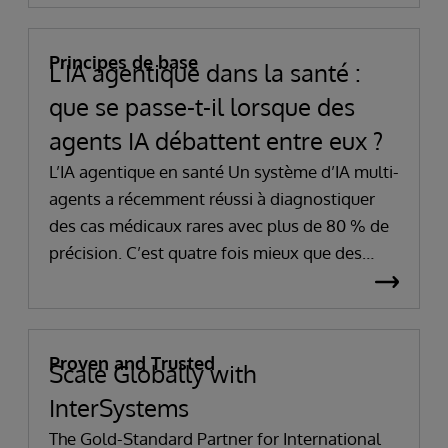
Principes de base
L’IA agentique dans la santé :
que se passe-t-il lorsque des
agents IA débattent entre eux ?
L’IA agentique en santé Un système d’IA multi-
agents a récemment réussi à diagnostiquer
des cas médicaux rares avec plus de 80 % de
précision. C’est quatre fois mieux que des
cliniciens expérimentés. Ce résultat ne vient
pas du fait qu’une IA serait, à elle seule, plus
intelligente que les autres. Il vient d’un
mécanisme différent : plusieurs agents IA
Proven and Trusted
Scale Globally with
confrontent leurs raisonnements jusqu’à ce
InterSystems
que les erreurs soient détectées.
The Gold-Standard Partner for International