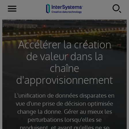
Menu
Skip to content
Accélérer la création
de valeur dans la
chaîne
d'approvisionnement
L'unification de données disparates en
vue d'une prise de décision optimisée
change la donne. Gérer au mieux les
perturbations lorsqu'elles se
produisent, et avant qu'elles ne se