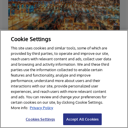
Cookie Settings
InterSystems Supply
This site uses cookies and similar tools, some of which are
Chain Orchestrator
provided by third parties, to operate and improve our site,
reach users with relevant content and ads, collect user data
Une plateforme de données décisionnelles pour
and browsing and activity information. We and these third
parties use the information collected to enable certain
intégrer des données disparates et détecter les
features and functionality, analyze and improve
perturbations en temps réel afin de prendre en
performance, understand more about users and their
charge diverses applications et analyses et de
interactions with our site, provide personalized user
experiences, and reach users with more relevant content
fournir des informations prescriptives basées sur
and ads. You can review and change your preferences for
l'IA.
certain cookies on our site, by clicking Cookie Settings.
More info:
Privacy Policy
Cookies Settings
Accept All Cookies